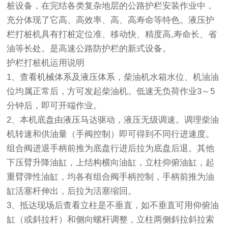
桩设备，在完结各类复杂地层的公路护栏安装作业中，
充分体现了它高、高效率、高、高寿命等特色。液压护
栏打桩机具有打桩定位准、移动快、精度高,寿命长、省
油等长处。是高速公路防护栏的新式设备。
护栏打桩机运用说明
1、查看机械体系及液压体系，柴油机水箱水位、机油油
位均属正常后，方可发起柴油机。低速无负荷作业3～5
分钟后，即可开端作业。
2、本机底盘由液压马达驱动，液压无级调速。调理柴油
机转速和供油量（手阀控制）即可得到不同行进速度。
组合阀进退手柄前推为底盘行进后拉为底盘后退。其他
下压臂升降油缸，上结构横向油缸，立柱仰俯油缸，起
重臂弹性油缸，均各有组合阀手柄控制，手柄前推为油
缸活塞杆伸出，后拉为活塞缩回。
3、抵达现场后查看立柱是不垂直，如不垂直可用仰俯油
缸（或斜拉杆）和侧向螺杆调整，立柱两侧斜拉斜拉索